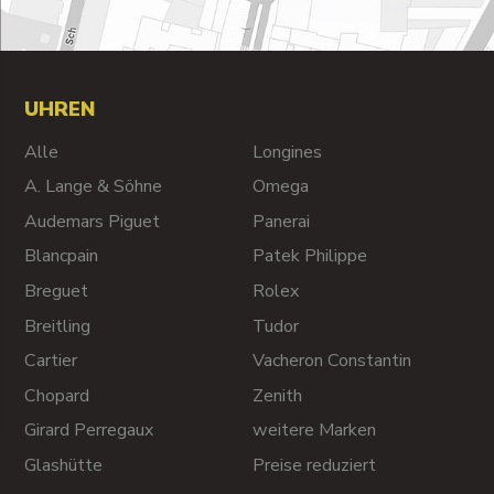
UHREN
Alle
Longines
A. Lange & Söhne
Omega
Audemars Piguet
Panerai
Blancpain
Patek Philippe
Breguet
Rolex
Breitling
Tudor
Cartier
Vacheron Constantin
Chopard
Zenith
Girard Perregaux
weitere Marken
Glashütte
Preise reduziert