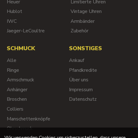
Heuer
Limitierte Uhren
Hublot
Vintage Uhren
IWC
Armbänder
Jaeger-LeCoultre
Zubehör
SCHMUCK
SONSTIGES
Alle
Ankauf
Ringe
Pfandkredite
Armschmuck
Über uns
Anhänger
Impressum
Broschen
Datenschutz
Colliers
Manschettenknöpfe
Ohrschmuck
Wir verwenden Cookies um sicherzustellen, dass unsere